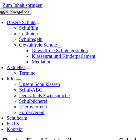
Zum Inhalt springen
oggle Navigation
Unsere Schule
Schulfilm
Leitlinien
Schulregeln
Gewaltfreie Schule
Gewaltfreie Schule gestalten
Klassenrat und Kinderparlament
Mediation
Aktuelles
Termine
Infos
Unsere Schulklassen
Schul-ABC
Deutsch als Zweitsprache
Schulbücherei
Elternvertreter
Förderverein
Schulteam
FGTS
Kontakt