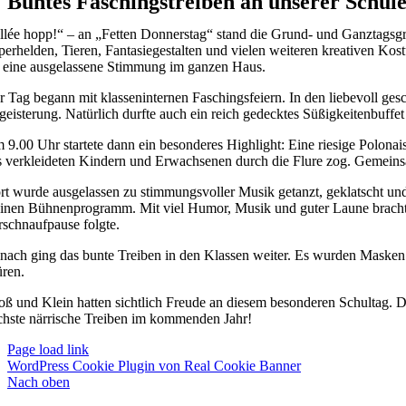
Buntes Faschingstreiben an unserer Schul
llée hopp!“ – an „Fetten Donnerstag“ stand die Grund- und Ganztagsgr
perhelden, Tieren, Fantasiegestalten und vielen weiteren kreativen Kos
r eine ausgelassene Stimmung im ganzen Haus.
r Tag begann mit klasseninternen Faschingsfeiern. In den liebevoll g
geisterung. Natürlich durfte auch ein reich gedecktes Süßigkeitenbuffet 
 9.00 Uhr startete dann ein besonderes Highlight: Eine riesige Polona
s verkleideten Kindern und Erwachsenen durch die Flure zog. Gemeinsa
rt wurde ausgelassen zu stimmungsvoller Musik getanzt, geklatscht un
einen Bühnenprogramm. Mit viel Humor, Musik und guter Laune bracht
rschnaufpause folgte.
nach ging das bunte Treiben in den Klassen weiter. Es wurden Masken u
üren.
oß und Klein hatten sichtlich Freude an diesem besonderen Schultag. Di
chste närrische Treiben im kommenden Jahr!
Page load link
WordPress Cookie Plugin von Real Cookie Banner
Nach oben