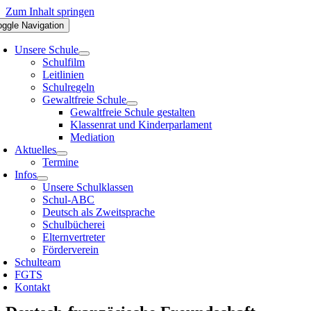
Zum Inhalt springen
oggle Navigation
Unsere Schule
Schulfilm
Leitlinien
Schulregeln
Gewaltfreie Schule
Gewaltfreie Schule gestalten
Klassenrat und Kinderparlament
Mediation
Aktuelles
Termine
Infos
Unsere Schulklassen
Schul-ABC
Deutsch als Zweitsprache
Schulbücherei
Elternvertreter
Förderverein
Schulteam
FGTS
Kontakt