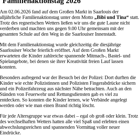
Familienaktionstag 2026
Am 02.06.2026 fand auf dem Großen Markt in Saarlouis der
alljährliche Familienaktionstag unter dem Motto
„Bibi und Tina“
statt
Trotz des regnerischen Wetters ließen wir uns die gute Laune nicht
verderben und machten uns gegen 9.00 Uhr gemeinsam mit der
gesamten Schule auf den Weg in die Saarlouiser Innenstadt.
Mit dem Familienaktionstag wurde gleichzeitig die diesjährige
Saarlouiser Woche feierlich eröffnet. Auf dem Großen Markt
erwarteten die Kinder zahlreiche spannende Mitmach-, Bastel- und
Spielangebote, bei denen sie ihrer Kreativität freien Lauf lassen
konnten.
Besonders aufregend war der Besuch bei der Polizei: Dort durften die
Kinder wie echte Polizistinnen und Polizisten Fingerabdrücke sichern
und ein Polizeifahrzeug aus nächster Nähe betrachten. Auch an den
Ständen von Feuerwehr und Rettungsdiensten gab es viel zu
entdecken. So konnten die Kinder lernen, wie Verbände angelegt
werden oder wie man einen Brand richtig löscht.
Für jede Altersgruppe war etwas dabei – egal ob groß oder klein. Trotz
des wechselhaften Wetters hatten alle viel Spaß und erlebten einen
abwechslungsreichen und spannenden Vormittag voller neuer
Eindrücke.