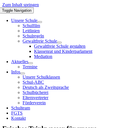
Zum Inhalt springen
Toggle Navigation
Unsere Schule
Schulfilm
Leitlinien
Schulregeln
Gewaltfreie Schule
Gewaltfreie Schule gestalten
Klassenrat und Kinderparlament
Mediation
Aktuelles
Termine
Infos
Unsere Schulklassen
Schul-ABC
Deutsch als Zweitsprache
Schulbücherei
Elternvertreter
Förderverein
Schulteam
FGTS
Kontakt