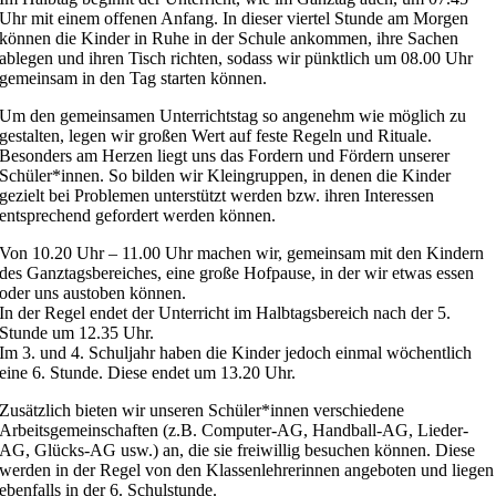
Uhr mit einem offenen Anfang. In dieser viertel Stunde am Morgen
können die Kinder in Ruhe in der Schule ankommen, ihre Sachen
ablegen und ihren Tisch richten, sodass wir pünktlich um 08.00 Uhr
gemeinsam in den Tag starten können.
Um den gemeinsamen Unterrichtstag so angenehm wie möglich zu
gestalten, legen wir großen Wert auf feste Regeln und Rituale.
Besonders am Herzen liegt uns das Fordern und Fördern unserer
Schüler*innen. So bilden wir Kleingruppen, in denen die Kinder
gezielt bei Problemen unterstützt werden bzw. ihren Interessen
entsprechend gefordert werden können.
Von 10.20 Uhr – 11.00 Uhr machen wir, gemeinsam mit den Kindern
des Ganztagsbereiches, eine große Hofpause, in der wir etwas essen
oder uns austoben können.
In der Regel endet der Unterricht im Halbtagsbereich nach der 5.
Stunde um 12.35 Uhr.
Im 3. und 4. Schuljahr haben die Kinder jedoch einmal wöchentlich
eine 6. Stunde. Diese endet um 13.20 Uhr.
Zusätzlich bieten wir unseren Schüler*innen verschiedene
Arbeitsgemeinschaften (z.B. Computer-AG, Handball-AG, Lieder-
AG, Glücks-AG usw.) an, die sie freiwillig besuchen können. Diese
werden in der Regel von den Klassenlehrerinnen angeboten und liegen
ebenfalls in der 6. Schulstunde.