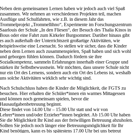
Neben dem gemeinsamen Lernen haben wir jedoch auch viel Spaß
zusammen. Wir nehmen an verschiedenen Projekten teil, machen
Ausflüge und Schulfahrten, wie z.B. in diesem Jahr das
Trommelprojekt „Trommellihno“, Experimente im Forschungszentrum
Saarlouis der Schule „In den Fliesen“, der Besuch des Thalia Kinos in
Bous oder eine Fahrt zum Kirkeler Burgsommer. Darüber hinaus gibt
es auch außerhalb der Unterrichtszeit großartige Aktivitäten, wie
beispielsweise eine Lesenacht. So stellen wir sicher, dass die Kinder
neben dem Lernen auch zusammenspielen, Spaß haben und sich wohl
und geborgen fühlen können. Dadurch fördern sie ihre
Sozialkompetenz, sammeln Erfahrungen innerhalb einer Gruppe und
stärken ihr Selbstbewusstsein. Wir möchten, dass unsere Schule nicht
nur ein Ort des Lernens, sondern auch ein Ort des Lebens ist, weshalb
uns solche Aktivitäten wirklich sehr wichtig sind.
Nach Schulschluss haben die Kinder die Möglichkeit, die FGTS zu
besuchen. Hier erhalten die Schüler*innen ein warmes Mittagessen
und können noch gemeinsam spielen, bevor die
Hausaufgabenbetreuung beginnt.
Diese findet von 14.00 Uhr – 15.00 Uhr statt und wir von
Lehrer*innen und/oder Erzieher*innen begleitet. Ab 15.00 Uhr haben
Sie die Möglichkeit Ihr Kind aus der freiwilligen Betreuung abzuholen
Sollten Sie jedoch noch länger eine Betreuungsmöglichkeit für Ihr
Kind benötigen, kann es bis spätestens 17.00 Uhr bei uns betreut