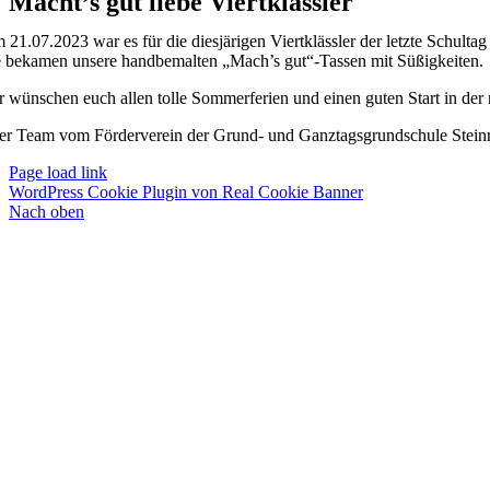
Macht’s gut liebe Viertklässler
 21.07.2023 war es für die diesjärigen Viertklässler der letzte Schulta
e bekamen unsere handbemalten „Mach’s gut“-Tassen mit Süßigkeiten.
r wünschen euch allen tolle Sommerferien und einen guten Start in der
er Team vom Förderverein der Grund- und Ganztagsgrundschule Stein
Page load link
WordPress Cookie Plugin von Real Cookie Banner
Nach oben