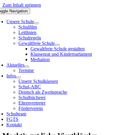
Zum Inhalt springen
oggle Navigation
Unsere Schule
Schulfilm
Leitlinien
Schulregeln
Gewaltfreie Schule
Gewaltfreie Schule gestalten
Klassenrat und Kinderparlament
Mediation
Aktuelles
Termine
Infos
Unsere Schulklassen
Schul-ABC
Deutsch als Zweitsprache
Schulbücherei
Elternvertreter
Förderverein
Schulteam
FGTS
Kontakt