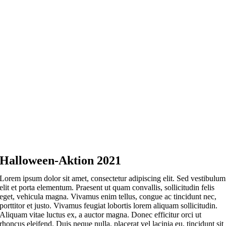
Halloween-Aktion 2021
Lorem ipsum dolor sit amet, consectetur adipiscing elit. Sed vestibulum
elit et porta elementum. Praesent ut quam convallis, sollicitudin felis
eget, vehicula magna. Vivamus enim tellus, congue ac tincidunt nec,
porttitor et justo. Vivamus feugiat lobortis lorem aliquam sollicitudin.
Aliquam vitae luctus ex, a auctor magna. Donec efficitur orci ut
rhoncus eleifend. Duis neque nulla, placerat vel lacinia eu, tincidunt sit