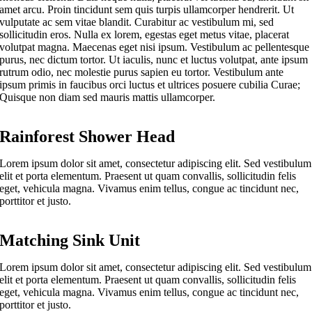
amet arcu. Proin tincidunt sem quis turpis ullamcorper hendrerit. Ut
vulputate ac sem vitae blandit. Curabitur ac vestibulum mi, sed
sollicitudin eros. Nulla ex lorem, egestas eget metus vitae, placerat
volutpat magna. Maecenas eget nisi ipsum. Vestibulum ac pellentesque
purus, nec dictum tortor. Ut iaculis, nunc et luctus volutpat, ante ipsum
rutrum odio, nec molestie purus sapien eu tortor. Vestibulum ante
ipsum primis in faucibus orci luctus et ultrices posuere cubilia Curae;
Quisque non diam sed mauris mattis ullamcorper.
Rainforest Shower Head
Lorem ipsum dolor sit amet, consectetur adipiscing elit. Sed vestibulum
elit et porta elementum. Praesent ut quam convallis, sollicitudin felis
eget, vehicula magna. Vivamus enim tellus, congue ac tincidunt nec,
porttitor et justo.
Matching Sink Unit
Lorem ipsum dolor sit amet, consectetur adipiscing elit. Sed vestibulum
elit et porta elementum. Praesent ut quam convallis, sollicitudin felis
eget, vehicula magna. Vivamus enim tellus, congue ac tincidunt nec,
porttitor et justo.