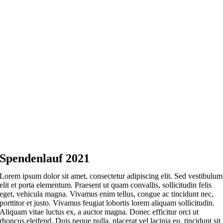
Spendenlauf 2021
Lorem ipsum dolor sit amet, consectetur adipiscing elit. Sed vestibulum
elit et porta elementum. Praesent ut quam convallis, sollicitudin felis
eget, vehicula magna. Vivamus enim tellus, congue ac tincidunt nec,
porttitor et justo. Vivamus feugiat lobortis lorem aliquam sollicitudin.
Aliquam vitae luctus ex, a auctor magna. Donec efficitur orci ut
rhoncus eleifend. Duis neque nulla, placerat vel lacinia eu, tincidunt sit