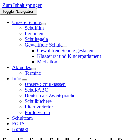
Zum Inhalt springen
Toggle Navigation
Unsere Schule
Schulfilm
Leitlinien
Schulregeln
Gewaltfreie Schule
Gewaltfreie Schule gestalten
Klassenrat und Kinderparlament
Mediation
Aktuelles
Termine
Infos
Unsere Schulklassen
Schul-ABC
Deutsch als Zweitsprache
Schulbücherei
Elternvertreter
Förderverein
Schulteam
FGTS
Kontakt