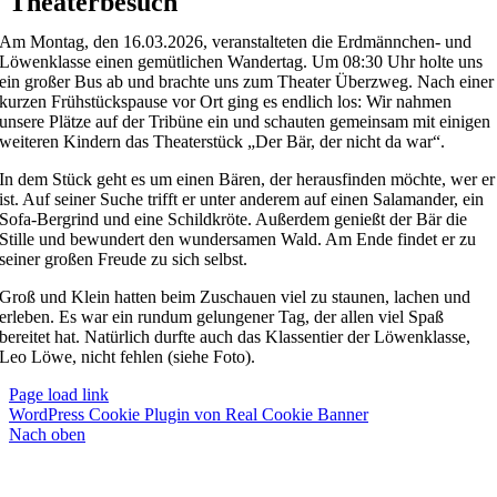
Theaterbesuch
Am Montag, den 16.03.2026, veranstalteten die Erdmännchen- und
Löwenklasse einen gemütlichen Wandertag. Um 08:30 Uhr holte uns
ein großer Bus ab und brachte uns zum Theater Überzweg. Nach einer
kurzen Frühstückspause vor Ort ging es endlich los: Wir nahmen
unsere Plätze auf der Tribüne ein und schauten gemeinsam mit einigen
weiteren Kindern das Theaterstück „Der Bär, der nicht da war“.
In dem Stück geht es um einen Bären, der herausfinden möchte, wer er
ist. Auf seiner Suche trifft er unter anderem auf einen Salamander, ein
Sofa-Bergrind und eine Schildkröte. Außerdem genießt der Bär die
Stille und bewundert den wundersamen Wald. Am Ende findet er zu
seiner großen Freude zu sich selbst.
Groß und Klein hatten beim Zuschauen viel zu staunen, lachen und
erleben. Es war ein rundum gelungener Tag, der allen viel Spaß
bereitet hat. Natürlich durfte auch das Klassentier der Löwenklasse,
Leo Löwe, nicht fehlen (siehe Foto).
Page load link
WordPress Cookie Plugin von Real Cookie Banner
Nach oben